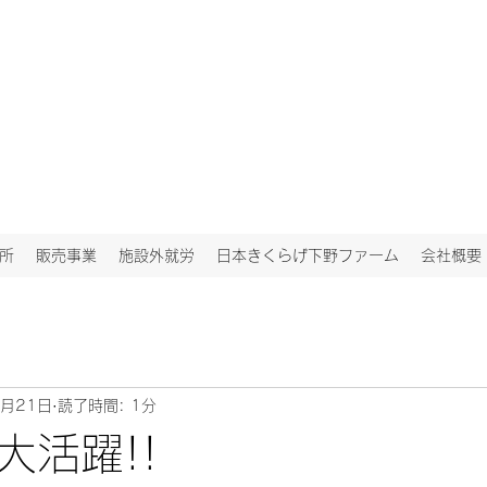
所
販売事業
施設外就労
日本きくらげ下野ファーム
会社概要
5月21日
読了時間: 1分
大活躍!!