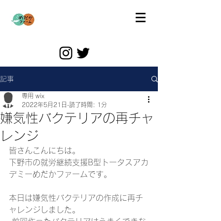
記事
専用 wix
2022年5月21日
読了時間: 1分
嫌気性バクテリアの再チャ
レンジ
皆さんこんにちは。 
下野市の就労継続支援B型トータスアカ
デミーめだかファームです。  
本日は嫌気性バクテリアの作成に再チ
ャレンジしました。