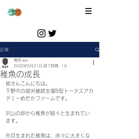
記事
専用 wix
2022年5月21日
読了時間: 1分
稚魚の成長
皆さんこんにちは。
下野市の就労継続支援B型トータスアカ
デミーめだかファームです。
沢山の卵から稚魚が続々と生まれてい
ます。
先月生まれた稚魚は、徐々に大きくな