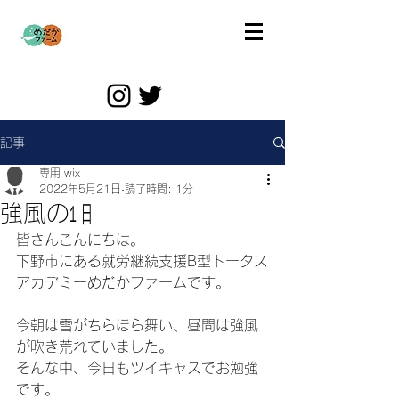
記事
専用 wix
2022年5月21日
読了時間: 1分
強風の㏠
皆さんこんにちは。
下野市にある就労継続支援B型トータス
アカデミーめだかファームです。
今朝は雪がちらほら舞い、昼間は強風
が吹き荒れていました。
そんな中、今日もツイキャスでお勉強
です。